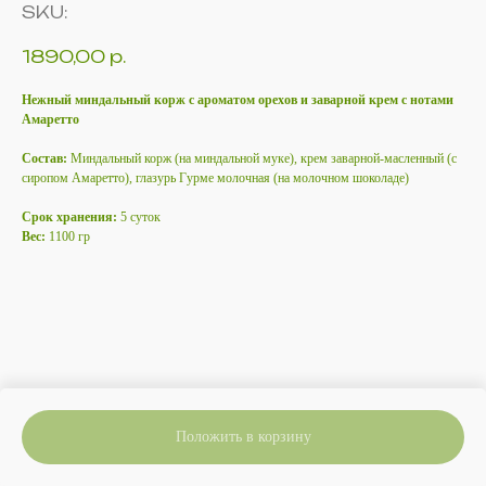
SKU:
1890,00
р.
Нежный миндальный корж с ароматом орехов и заварной крем с нотами
Амаретто
Состав:
Миндальный корж (на миндальной муке), крем заварной-масленный (с
сиропом Амаретто), глазурь Гурме молочная (на молочном шоколаде)
Срок хранения:
5 суток
Вес:
1100 гр
Положить в корзину